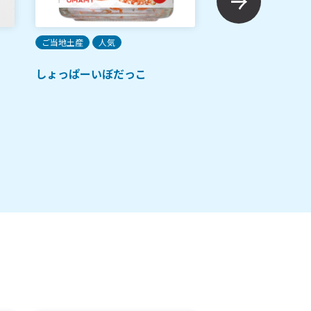
ご当地土産
人気
ご当地土産
人気
しょっぱーいぼだっこ
秋田県産 あきたこ
（なまはげ赤）