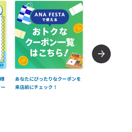
様
あなたにぴったりなクーポンを
【ANAマイレージ
クー
来店前にチェック！
に掲載中！】ANA 
買い物に使えるク
介！