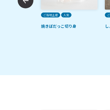
人気
定番
 金萬 個包装8個入
ご当地土産
人気
ご
焼きぼだっこ切り身
し