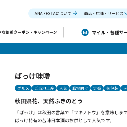
ANA FESTAについて
商品・店舗・サービス
マイル・各種サ
クな割引クーポン・キャンペーン
ばっけ味噌
グルメ
ご当地土産
人気
職場向け
定番
個包装
秋田県花、天然ふきのとう
「ばっけ」は秋田の言葉で「フキノトウ」を意味しま
ばっけ特有の苦味日本酒のお供として人気です。