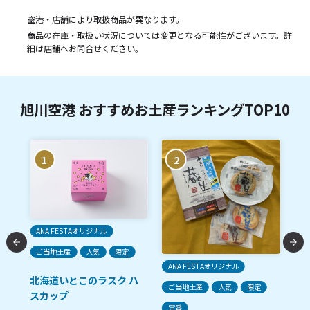
空港・店舗により取扱商品が異なります。
商品の在庫・取扱い状況については変更となる可能性がございます。詳
細は店舗へお問合せください。
旭川空港 おすすめお土産ランキングTOP10
1
2
ご
ANA FESTAオリジナル
ご当地土産
人気
限定
生
ANA FESTAオリジナル
北海道いとこのラスク ハ
ご当地土産
人気
限定
スカップ
ン
定番