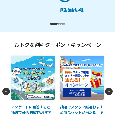
蔵生詰合せ4種
おトクな割引クーポン・キャンペーン
払に
アンケートに回答すると、
抽選でスタッフ厳選おすす
ソ
抽選でANA FESTAおすす
め商品セットが当たる！キ
員様