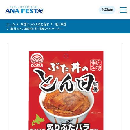
企業情報
メニュー
ホーム
空港からお土産を探す
旭川空港
豚丼のとん田監修 炙り豚ばらジャーキー