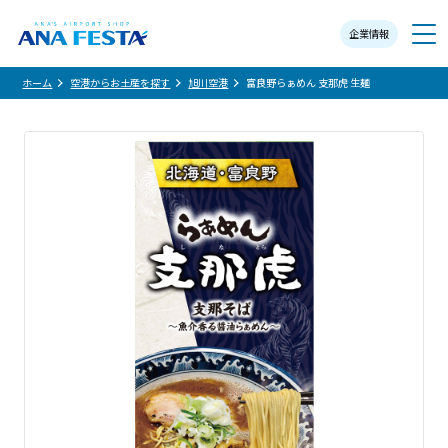
企業情報
メニュー
ホーム
空港からお土産を探す
旭川空港
富良野らぁめん 支那虎 生麺