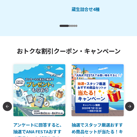
蔵生詰合せ4種
おトクな割引クーポン・キャンペーン
払に
アンケートに回答すると、
抽選でスタッフ厳選おすす
ソ
抽選でANA FESTAおすす
め商品セットが当たる！キ
員様