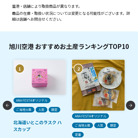
空港・店舗により取扱商品が異なります。
商品の在庫・取扱い状況については変更となる可能性がございます。詳
細は店舗へお問合せください。
旭川空港 おすすめお土産ランキングTOP10
1
2
ご
ANA FESTAオリジナル
ご当地土産
人気
限定
生
ANA FESTAオリジナル
北海道いとこのラスク ハ
ご当地土産
人気
限定
スカップ
ン
定番