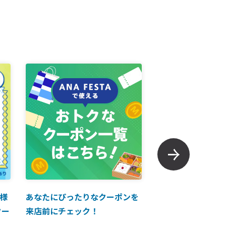
様
あなたにぴったりなクーポンを
【ANAマイレージ
クー
来店前にチェック！
に掲載中！】ANA 
買い物に使えるク