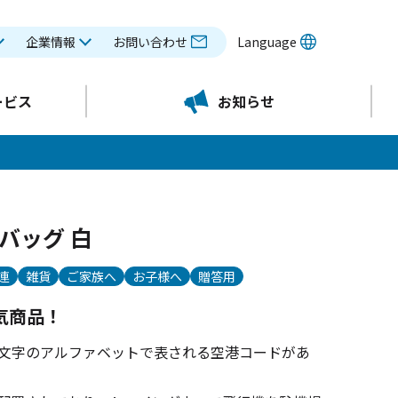
企業情報
お問い合わせ
Language
ービス
お知らせ
バッグ 白
連
雑貨
ご家族へ
お子様へ
贈答用
人気商品！
3文字のアルファベットで表される空港コードがあ