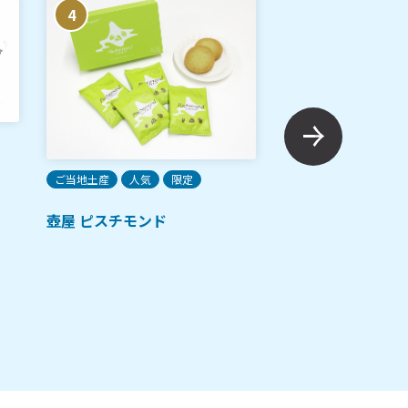
4
5
ご当地土産
人気
限定
ご当地土産
人気
壺屋 ピスチモンド
マネマネシマエナ