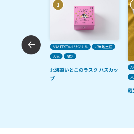
1
ANA FESTAオリジナル
ご当地土産
人気
限定
A
北海道いとこのラスク ハスカッ
人気
人
プ
醤油ラーメン
蔵