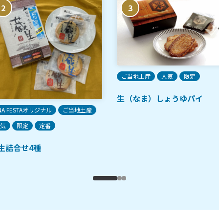
2
3
ご当地土産
人気
限定
生（なま）しょうゆパイ
NA FESTAオリジナル
ご当地土産
気
限定
定番
生詰合せ4種