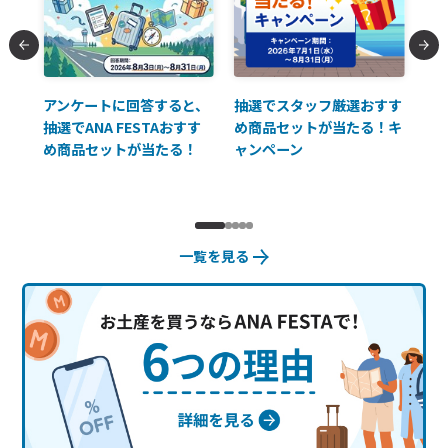
払に
アンケートに回答すると、
抽選でスタッフ厳選おすす
ソ
抽選でANA FESTAおすす
め商品セットが当たる！キ
員様
め商品セットが当たる！
ャンペーン
使
一覧を見る