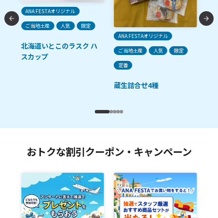
ご
ANA FESTAオリジナル
ご当地土産
人気
限定
生
ANA FESTAオリジナル
北海道いとこのラスク ハ
ご当地土産
人気
限定
スカップ
ン
定番
蔵生詰合せ4種
おトクな割引クーポン・キャンペーン