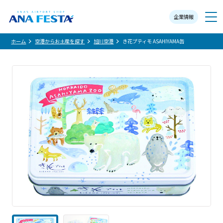
企業情報
メニュー
ホーム
空港からお土産を探す
旭川空港
き花プティモ ASAHIYAMA缶