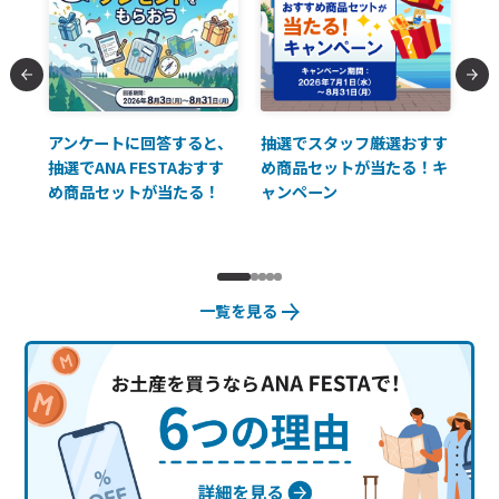
払に
アンケートに回答すると、
抽選でスタッフ厳選おすす
ソ
抽選でANA FESTAおすす
め商品セットが当たる！キ
員様
め商品セットが当たる！
ャンペーン
使
一覧を見る