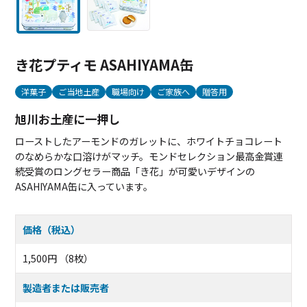
き花プティモ ASAHIYAMA缶
洋菓子
ご当地土産
職場向け
ご家族へ
贈答用
旭川お土産に一押し
ローストしたアーモンドのガレットに、ホワイトチョコレート
のなめらかな口溶けがマッチ。モンドセレクション最高金賞連
続受賞のロングセラー商品「き花」が可愛いデザインの
ASAHIYAMA缶に入っています。
価格（税込）
1,500円 （8枚）
製造者または販売者