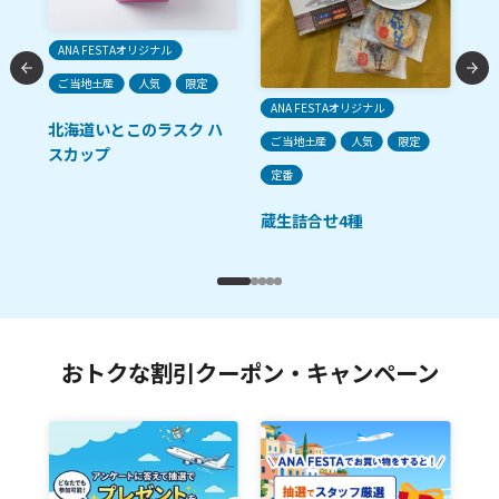
ご
ANA FESTAオリジナル
ご当地土産
人気
限定
生
ANA FESTAオリジナル
北海道いとこのラスク ハ
ご当地土産
人気
限定
スカップ
ン
定番
蔵生詰合せ4種
おトクな割引クーポン・キャンペーン