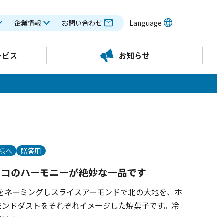
企業情報
お問い合わせ
Language
ービス
お知らせ
様へ
贈答用
ョコのハーモニーが絶妙な一品です
1°をネーミングしスライスアーモンドで北の大地を、ホ
モンドダストをそれぞれイメージした焼菓子です。冷