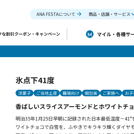
ANA FESTAについて
商品・店舗・サービス
マイル・各種サ
クな割引クーポン・キャンペーン
氷点下41度
洋菓子
ご当地土産
職場向け
個包装
ご家族へ
お子
香ばしいスライスアーモンドとホワイトチ
明治35年1月25日早朝に記録された日本最低温度－4
ワイトチョコで白雪を、ふやきでキラキラ輝くダイヤ