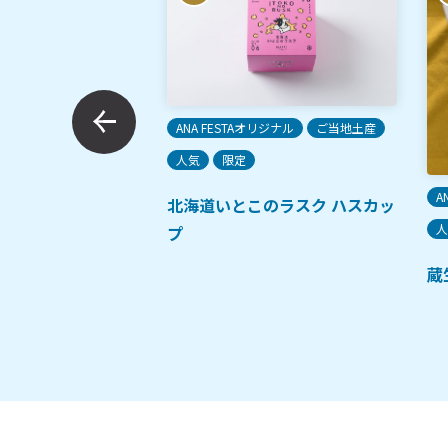
ANA FESTAオリジナル
ご当地土産
人気
限定
A
北海道いとこのラスク ハスカッ
人気
人
プ
醤油ラーメン
蔵