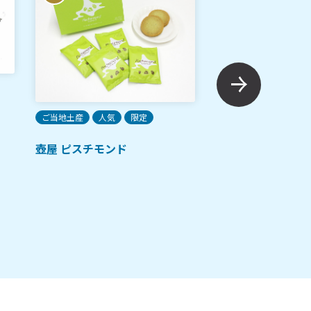
ご当地土産
人気
限定
ご当地土産
人気
壺屋 ピスチモンド
マネマネシマエナ