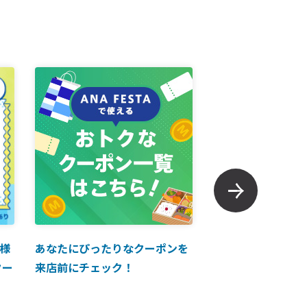
様
あなたにぴったりなクーポンを
【ANAマイレージ
クー
来店前にチェック！
に掲載中！】ANA 
買い物に使えるク
介！