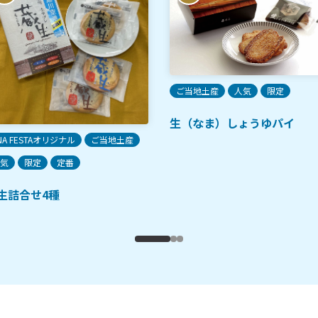
ご当地土産
人気
限定
生（なま）しょうゆパイ
NA FESTAオリジナル
ご当地土産
気
限定
定番
生詰合せ4種