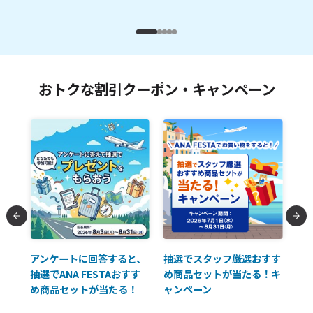
おトクな割引クーポン・キャンペーン
払に
アンケートに回答すると、
抽選でスタッフ厳選おすす
ソ
抽選でANA FESTAおすす
め商品セットが当たる！キ
員様
め商品セットが当たる！
ャンペーン
使