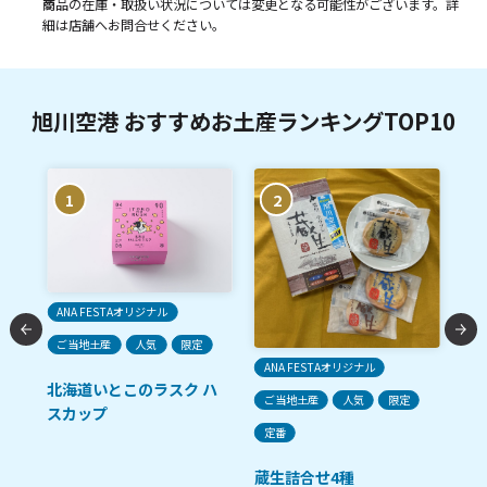
商品の在庫・取扱い状況については変更となる可能性がございます。詳
細は店舗へお問合せください。
旭川空港 おすすめお土産ランキングTOP10
1
2
ご
ANA FESTAオリジナル
ご当地土産
人気
限定
生
ANA FESTAオリジナル
北海道いとこのラスク ハ
ご当地土産
人気
限定
スカップ
ン
定番
蔵生詰合せ4種