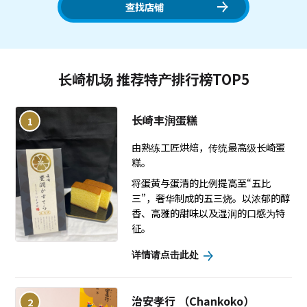
查找店铺
长崎机场 推荐特产排行榜TOP5
长崎丰润蛋糕
1
由熟练工匠烘焙，传统最高级长崎蛋
糕。
将蛋黄与蛋清的比例提高至“五比
三”，奢华制成的五三烧。以浓郁的醇
香、高雅的甜味以及湿润的口感为特
征。
详情请点击此处
治安孝行 （Chankoko）
2