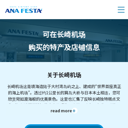
メニュー
可在长崎机场
购买的特产及店铺信息
关于长崎机场
长崎机场这是填海造陆于大村湾岛屿之上、建成的“世界首座真正
的海上机场”。透过约1公里长的箕岛大桥与日本本土相连，您可
欣赏宛如渡海般的优美景色。这里也汇集了反映长崎独特糕点文
化（如长崎蛋糕等）的丰富伴手礼，这正是过去日本唯一对外开
read more
放的长崎所独有的特色。从空中俯瞰多岛海的绝景，也是利用长
崎机场的一大乐趣。