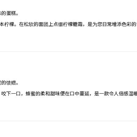
味的蛋糕。
斯本柠檬。在松软的面团上点缀柠檬糖霜，是为您日常增添色彩
蜜的馈赠。
。咬下一口，蜂蜜的柔和甜味便在口中蔓延，是一款令人倍感温