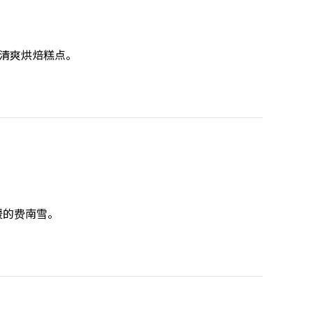
的清爽烘焙糕点。
暖的费南雪。