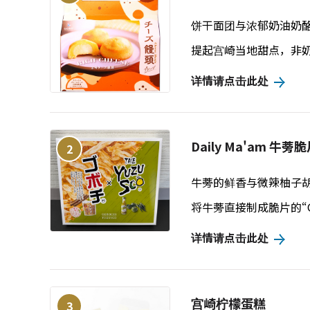
饼干面团与浓郁奶油奶
提起宫崎当地甜点，非
详情请点击此处
Daily Ma'am 牛
2
牛蒡的鲜香与微辣柚子
将牛蒡直接制成脆片的“
详情请点击此处
宫崎柠檬蛋糕
3