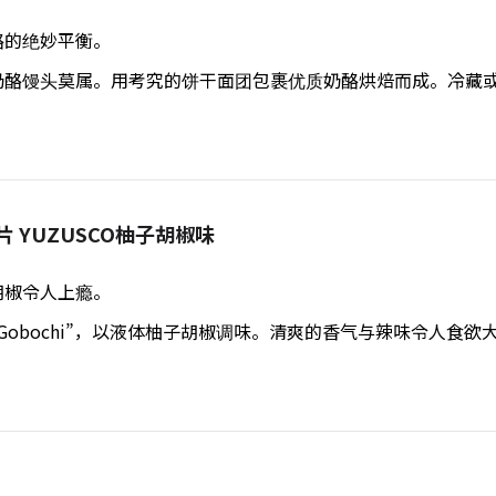
酪的绝妙平衡。
奶酪馒头莫属。用考究的饼干面团包裹优质奶酪烘焙而成。冷藏
蒡脆片 YUZUSCO柚子胡椒味
胡椒令人上瘾。
Gobochi”，以液体柚子胡椒调味。清爽的香气与辣味令人食