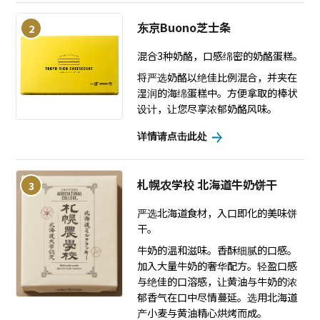
东京Buono芝士条
2
混合3种奶酪，口感绵密的奶酪蛋糕。
将严选奶酪以绝佳比例混合，并夹在
湿润的海绵蛋糕中。方便拿取的棒状
设计，让您尽享浓郁奶酪风味。
详情请点击此处
札幌农学校 北海道牛奶饼干
3
严选北海道食材，入口即化的美味饼
干。
牛奶的温和滋味。香酥细腻的口感。
加入大量牛奶的奢华配方。轻盈口感
与绝佳的口溶感，让黄油与牛奶的浓
郁香气在口中尽情蔓延。选用北海道
产小麦与黄油精心烘烤而成。