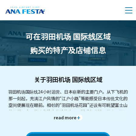
メニュー
可在羽田机场 国际线区域
购买的特产及店铺信息
关于羽田机场 国际线区域
羽田机场国际线24小时运营、日本崭新的主要门户。从下飞机的
那一刻起，充满江户风情的“江户小路”等能感受日本传统文化的
空间便展现在眼前。相邻的“羽田机场花园”还设有可眺望富士山
的天然温泉，能让您洗去旅途的疲惫。搭乘免费接驳巴士即可顺
read more
畅地移动至国内线航站楼，是一座以最短距离连接世界与日本各
地、充满待客之道的机场。