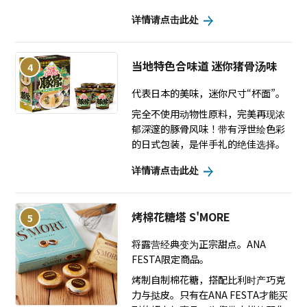
详情请点击此处
当地特色合味道 迷你猪骨汤味
4
代表日本的美味，迷你尺寸“杯面”。
完全不使用动物性原料，完美再现浓
郁深邃的豚骨风味！带有浮世绘色彩
的日式包装，是伴手礼的绝佳选择。
详情请点击此处
烤棉花糖塔 S'MORE
5
将露营经典变为正宗甜点。ANA
FESTA限定商品。
烤制自制棉花糖，搭配比利时产巧克
力与挞皮。只有在ANA FESTA才能买