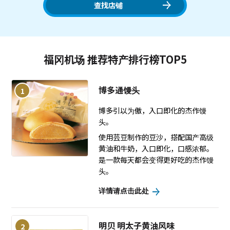
查找店铺
福冈机场 推荐特产排行榜TOP5
博多通馒头
1
博多引以为傲，入口即化的杰作馒
头。
使用芸豆制作的豆沙，搭配国产高级
黄油和牛奶，入口即化，口感浓郁。
是一款每天都会变得更好吃的杰作馒
头。
详情请点击此处
明贝 明太子黄油风味
2