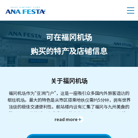
メニュー
可在福冈机场
购买的特产及店铺信息
关于福冈机场
福冈机场作为“亚洲门户”，这是一座吸引众多国内外旅客造访的
枢纽机场。最大的特色是从市区搭乘地铁仅需约5分钟，拥有世界
顶级的极佳交通便利性。航站楼内设有汇集了福冈与九州美食的
餐厅区，以及能近距离感受飞机的丰富观景台。2027年预计将开
read more
设与机场直结的大型复合式设施，是一座与城市融为一体并持续
进化，无论造访多少次都能有新发现的机场。