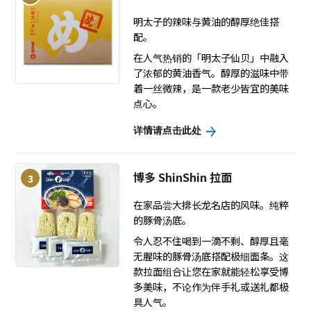
明太子的辣味与黄油的醇厚绝佳搭
配。
在人气热销的「明太子仙贝」中融入
了浓郁的黄油香气。醇厚的滋味中带
着一丝微辣，是一款老少皆宜的美味
点心。
详情请点击此处
博多 ShinShin 拉面
3
在家品尝大排长龙名店的风味。纯粹
的豚骨汤底。
令人忍不住喝到一滴不剩、醇厚且毫
无腥味的豚骨汤底搭配极细面条。这
款拉面组合让您在家就能轻松享受博
多美味，不论作为伴手礼或送礼都极
具人气。