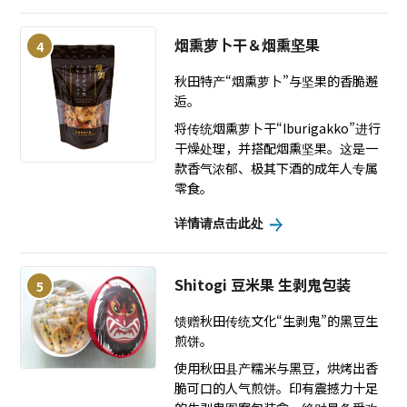
烟熏萝卜干＆烟熏坚果
4
秋田特产“烟熏萝卜”与坚果的香脆邂
逅。
将传统烟熏萝卜干“Iburigakko”进行
干燥处理，并搭配烟熏坚果。这是一
款香气浓郁、极其下酒的成年人专属
零食。
详情请点击此处
Shitogi 豆米果 生剥鬼包装
5
馈赠秋田传统文化“生剥鬼”的黑豆生
煎饼。
使用秋田县产糯米与黑豆，烘烤出香
脆可口的人气煎饼。印有震撼力十足