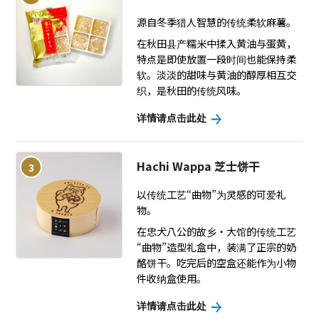
源自冬季猎人智慧的传统柔软麻薯。
在秋田县产糯米中揉入黄油与蛋黄，
特点是即使放置一段时间也能保持柔
软。淡淡的甜味与黄油的醇厚相互交
织，是秋田的传统风味。
详情请点击此处
Hachi Wappa 芝士饼干
3
以传统工艺“曲物”为灵感的可爱礼
物。
在忠犬八公的故乡・大馆的传统工艺
“曲物”造型礼盒中，装满了正宗的奶
酪饼干。吃完后的空盒还能作为小物
件收纳盒使用。
详情请点击此处