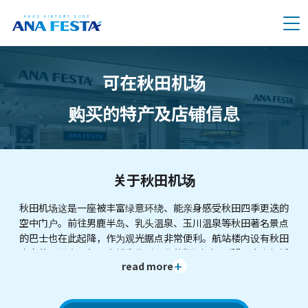
メニュー
可在秋田机场
购买的特产及店铺信息
关于秋田机场
秋田机场这是一座被丰富绿意环绕、能亲身感受秋田四季更迭的
空中门户。前往男鹿半岛、乳头温泉、玉川温泉等秋田著名景点
的巴士也在此起降，作为观光据点非常便利。航站楼内设有秋田
出身的漫画家・矢口高雄先生所创作的“天才小钓手”巨大陶板浮
read more
雕，令来访者无不感到震撼。观景台还有以秋田犬为主题的拍照
景点及游乐设施，是一座即使不搭乘飞机，也能让全家同乐的机
场。