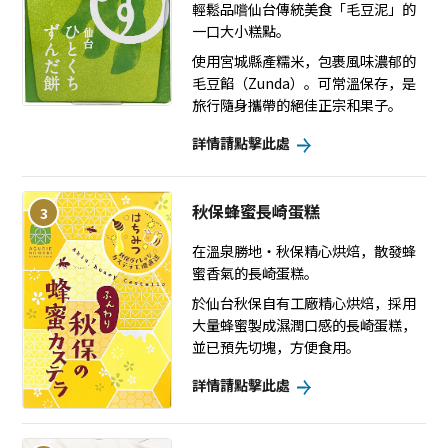
輕鬆品嚐仙台傳統美食「毛豆泥」的
一口大小糕點。
使用宮城縣產糯米，包裹風味濃郁的
毛豆餡（Zunda）。可常溫保存，是
旅行隨身攜帶的絕佳正宗和果子。
詳情請點擊此處
秋保蜂蜜長崎蛋糕
3
在溫泉勝地・秋保精心烘焙，散發蜂
蜜香氣的長崎蛋糕。
於仙台秋保自有工廠精心烘焙，採用
大量蜂蜜製成濕潤口感的長崎蛋糕，
並已預先切塊，方便食用。
詳情請點擊此處