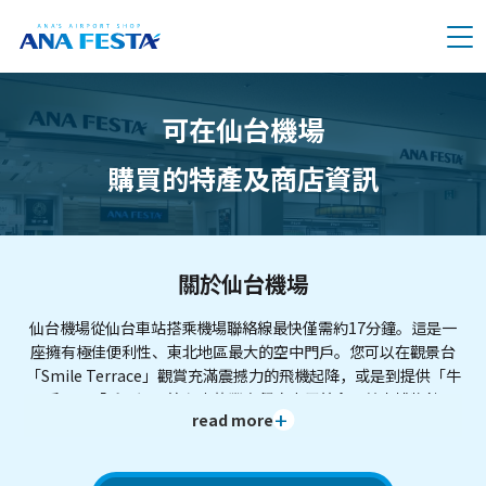
メニュー
可在仙台機場
購買的特產及商店資訊
關於仙台機場
仙台機場從仙台車站搭乘機場聯絡線最快僅需約17分鐘。這是一
座擁有極佳便利性、東北地區最大的空中門戶。您可以在觀景台
「Smile Terrace」觀賞充滿震撼力的飛機起降，或是到提供「牛
舌」、「毛豆泥」等名產的豐富餐廳享用美食。航空博物館
read more
「Tobuccha」的駕駛艙搭乘體驗，以及定期舉辦的「旅遊嘉年
華」等活動也大受歡迎。這不僅是搭乘飛機的地方，更是會讓人
想特地前來遊玩的景點。