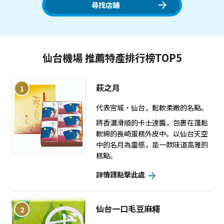
尋找店鋪
仙台機場 推薦特產排行榜TOP5
萩之月
1
代表宮城・仙台，鬆軟柔嫩的名點。
將香濃滑順的卡士達醬，包裹在蓬鬆
軟綿的長崎蛋糕外皮中。以仙台天空
中的名月為靈感，是一款味道高雅的
糕點。
詳情請點擊此處
仙台一口毛豆麻糬
2