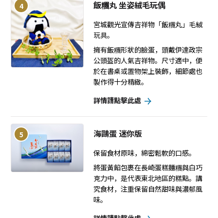
飯糰丸 坐姿絨毛玩偶
4
宮城觀光宣傳吉祥物「飯糰丸」毛絨
玩具。
擁有飯糰形狀的臉蛋，頭戴伊達政宗
公頭盔的人氣吉祥物。尺寸適中，便
於在書桌或置物架上裝飾，細節處也
製作得十分精緻。
詳情請點擊此處
海鷗蛋 迷你版
5
保留食材原味，綿密鬆軟的口感。
將蛋黃餡包裹在長崎蛋糕麵糰與白巧
克力中，是代表東北地區的糕點。講
究食材，注重保留自然甜味與濃郁風
味。