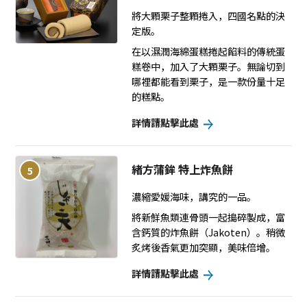
將大顆栗子整顆捲入，四國名點的決
定版。
在以濕潤海綿蛋糕捲起餡料的傳統蛋
糕卷中，加入了大顆栗子。無論切到
哪裡都能看到栗子，是一款份量十足
的糕點。
詳情請點擊此處
緒方蒲鉾 特上炸魚餅
5
濃縮愛媛海味，講究的一品。
將新鮮魚類連骨頭一起搗碎製成，富
含鈣質的炸魚餅（Jakoten）。稍微
炙烤後香氣更加突顯，美味倍增。
詳情請點擊此處