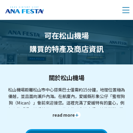
メニュー
可在松山機場
購買的特產及商店資訊
關於松山機場
松山機場距離松山市中心搭乘巴士僅需約15分鐘，地理位置極為
優越，並且面向瀨戶內海。在航廈內，愛媛縣形象公仔「蜜柑狗
狗（Mican）」會前來迎接您。這裡充滿了愛媛特有的童心，例
如名物「橘子汁香檳塔」，以及水龍頭會流出橘子汁的體驗（期
read more
間限定・依地點而異）等。這是一座擁有四國最多旅客數、充滿
活力的空中門戶。