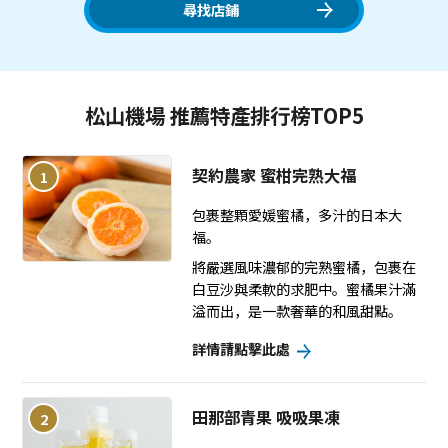
尋找店鋪
松山機場 推薦特產排行榜TOP5
契約農家 蜜柑完熟大福
1
包裹整顆愛媛蜜橘，多汁的日本大
福。
將嚴選風味濃郁的完熟蜜橘，包裹在
白豆沙與柔軟的求肥中。蜜橘果汁滿
溢而出，是一款奢華的和風甜點。
詳情請點擊此處
田那部青果 吸吸果凍
2