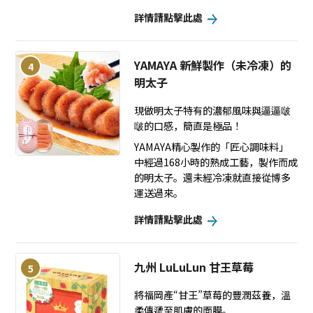
詳情請點擊此處
YAMAYA 新鮮製作（未冷凍）的
4
明太子
現做明太子特有的濃郁風味與逼逼啵
啵的口感，簡直是極品！
YAMAYA精心製作的「匠心調味料」
中經過168小時的熟成工藝，製作而成
的明太子。還未經冷凍就直接從博多
運送過來。
詳情請點擊此處
九州 LuLuLun 甘王草莓
5
將福岡產“甘王”草莓的豐潤茲養，溫
柔傳遞至肌膚的面膜。