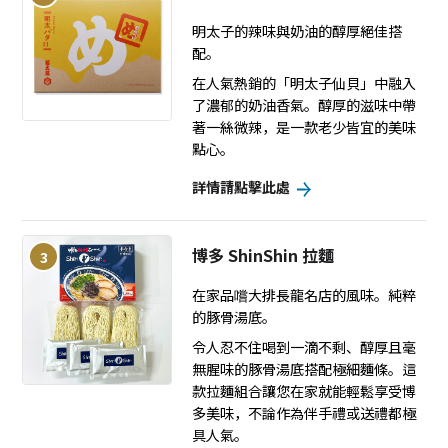
明太子的辣味與奶油的醇厚絕佳搭
配。
在人氣熱銷的「明太子仙貝」中融入
了濃郁的奶油香氣。醇厚的滋味中帶
著一絲微辣，是一款老少皆宜的美味
點心。
詳情請點擊此處
博多 ShinShin 拉麵
3
在家品嚐大排長龍名店的風味。純粹
的豚骨湯底。
令人忍不住喝到一滴不剩、醇厚且毫
無腥味的豚骨湯底搭配極細麵條。這
款拉麵組合讓您在家就能輕鬆享受博
多美味，不論作為伴手禮或送禮都極
具人氣。