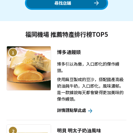
尋找店鋪
福岡機場 推薦特產排行榜TOP5
博多通饅頭
1
博多引以為傲，入口即化的傑作饅
頭。
使用扁豆製成的豆沙，搭配國產高級
奶油與牛奶，入口即化，風味濃郁。
是一款據說每天都會變得更加美味的
傑作饅頭。
詳情請點擊此處
明貝 明太子奶油風味
2