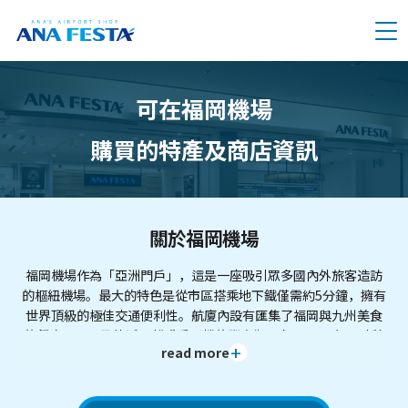
メニュー
可在福岡機場
購買的特產及商店資訊
關於福岡機場
福岡機場作為「亞洲門戶」，這是一座吸引眾多國內外旅客造訪
的樞紐機場。最大的特色是從市區搭乘地下鐵僅需約5分鐘，擁有
世界頂級的極佳交通便利性。航廈內設有匯集了福岡與九州美食
的餐廳區，以及能近距離感受飛機的豐富觀景台。2027年預計將
read more
開設與機場直結的大型複合式設施，是一座與城市融為一體並持
續進化，無論造訪多少次都能有新發現的機場。