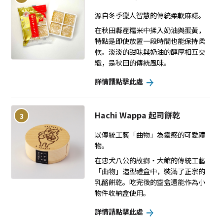
源自冬季獵人智慧的傳統柔軟麻糬。
在秋田縣產糯米中揉入奶油與蛋黃，
特點是即使放置一段時間也能保持柔
軟。淡淡的甜味與奶油的醇厚相互交
織，是秋田的傳統風味。
詳情請點擊此處
Hachi Wappa 起司餅乾
3
以傳統工藝「曲物」為靈感的可愛禮
物。
在忠犬八公的故鄉・大館的傳統工藝
「曲物」造型禮盒中，裝滿了正宗的
乳酪餅乾。吃完後的空盒還能作為小
物件收納盒使用。
詳情請點擊此處