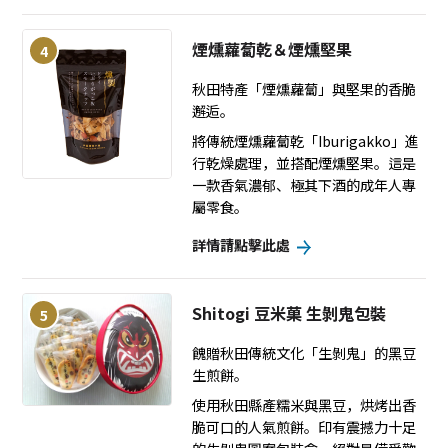
煙燻蘿蔔乾＆煙燻堅果
4
秋田特產「煙燻蘿蔔」與堅果的香脆
邂逅。
將傳統煙燻蘿蔔乾「Iburigakko」進
行乾燥處理，並搭配煙燻堅果。這是
一款香氣濃郁、極其下酒的成年人專
屬零食。
詳情請點擊此處
Shitogi 豆米菓 生剝鬼包裝
5
餽贈秋田傳統文化「生剝鬼」的黑豆
生煎餅。
使用秋田縣產糯米與黑豆，烘烤出香
脆可口的人氣煎餅。印有震撼力十足