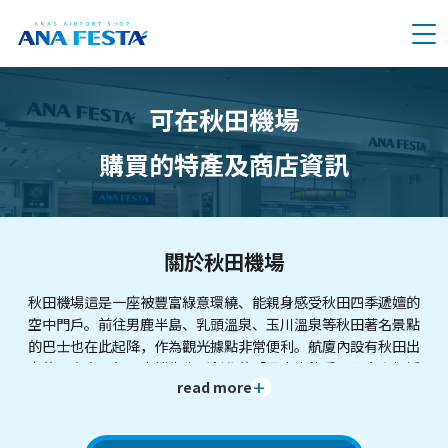
メニュー
可在秋田機場
購買的特產及商店資訊
關於秋田機場
秋田機場這是一座被豐富綠意環繞、能親身感受秋田四季遞嬗的
空中門戶。前往男鹿半島、乳頭溫泉、玉川溫泉等秋田著名景點
的巴士也在此起降，作為觀光據點非常便利。航廈內設有秋田出
身的漫畫家・矢口高雄先生所創作的「天才小釣手」巨大陶板浮
read more
雕，令來訪者無不感到震撼。觀景台還有以秋田犬為主題的拍照
景點及遊樂設施，是一座即使不搭乘飛機，也能讓全家同樂的機
場。