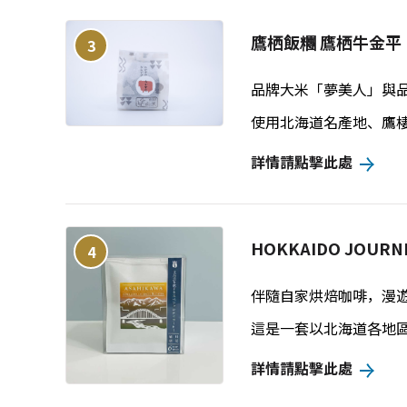
鷹栖飯糰 鷹栖牛金平
3
品牌大米「夢美人」與
使用北海道名產地、鷹
詳情請點擊此處
HOKKAIDO JOURN
4
伴隨自家烘焙咖啡，漫
這是一套以北海道各地
詳情請點擊此處