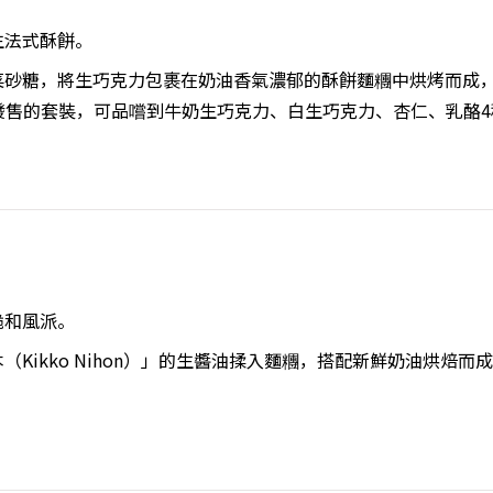
生法式酥餅。
菜砂糖，將生巧克力包裹在奶油香氣濃郁的酥餅麵糰中烘烤而成
店限定發售的套裝，可品嚐到牛奶生巧克力、白生巧克力、杏仁、乳酪
脆和風派。
（Kikko Nihon）」的生醬油揉入麵糰，搭配新鮮奶油烘焙