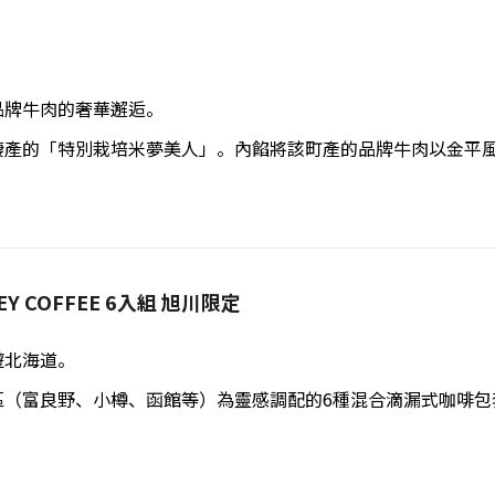
品牌牛肉的奢華邂逅。
棲產的「特別栽培米夢美人」。內餡將該町產的品牌牛肉以金平
EY COFFEE 6入組 旭川限定
遊北海道。
區（富良野、小樽、函館等）為靈感調配的6種混合滴漏式咖啡包