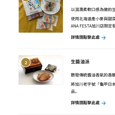
以濕潤柔軟口感為傲的
使用北海道產小麥與甜
ANA FESTA旭川
詳情請點擊此處
生醬油派
2
散發傳統醬油香氣的香
將旭川老字號「龜甲日本
品。
詳情請點擊此處