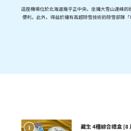
這座機場位於北海道幾乎正中央，坐擁大雪山連峰的
便利。此外，得益於擁有高超除雪技術的除雪部隊「W
藏生 4種綜合禮盒 [8 
1