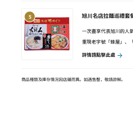
旭川名店拉麵巡禮套
5
一次盡享代表旭川的人
重現老字號「蜂屋」、
詳情請點擊此處
商品種類及庫存情況因店鋪而異。如遇售罄，敬請諒解。