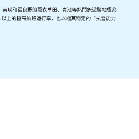
、美瑛和富良野的薰衣草田、青池等熱門旅遊勝地極為
9%以上的極高航班運行率，也以極其穩定的「抗雪能力