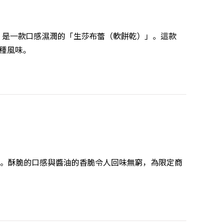
，是一款口感濕潤的「生莎布蕾（軟餅乾）」。這款
4種風味。
而成。酥脆的口感與醬油的香脆令人回味無窮，為限定商