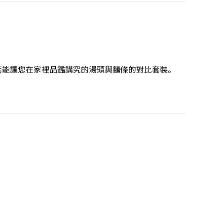
套能讓您在家裡品鑑講究的湯頭與麵條的對比套裝。