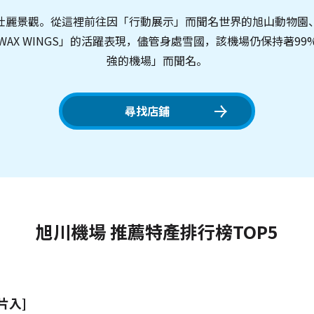
壯麗景觀。從這裡前往因「行動展示」而聞名世界的旭山動物園
AX WINGS」的活躍表現，儘管身處雪國，該機場仍保持著9
強的機場」而聞名。
尋找店鋪
旭川機場 推薦特產排行榜TOP5
片入]